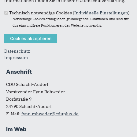
Informationen finden Sie in unserer Datenschutzerklärung.
Fraktion
Technisch notwendige Cookies (
Individuelle Einstellungen
)
Notwendige Cookies ermöglichen grundlegende Funktionen und sind für
TERMINE
das einwandfreie Funktionieren der Website notwendig.
MITMACHEN
Datenschutz
Impressum
Anschrift
Fußbereich
CDU Schacht-Audorf
Vorsitzender Fynn Rohweder
Dorfstraße 9
24790
Schacht-Audorf
E-Mail:
fynn.rohweder@cduplus.de
Im Web